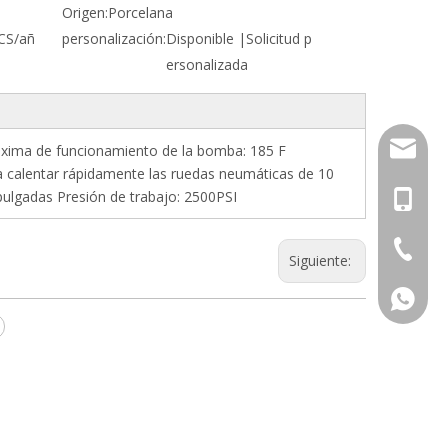
Origen:
Porcelana
CS/añ
personalización:
Disponible |Solicitud p
ersonalizada
info@dj
ima de funcionamiento de la bomba: 185 F
a calentar rápidamente las ruedas neumáticas de 10
pulgadas Presión de trabajo: 2500PSI
+86-13
+86-574
Siguiente:
+86-13