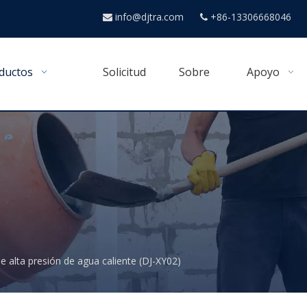
info@djtra.com
+86-13306668046


ductos
Solicitud
Sobre
Apoyo
e alta presión de agua caliente (DJ-XY02)