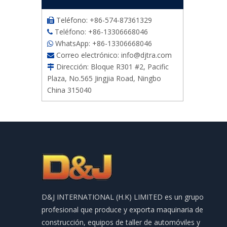
Teléfono: +86-574-87361329

Teléfono: +86-13306668046

WhatsApp: +86-13306668046

Correo electrónico:
info@djtra.com

Dirección: Bloque R301 #2, Pacific

Plaza, No.565 Jingjia Road, Ningbo
China 315040
D&J INTERNATIONAL (H.K) LIMITED es un grupo
profesional que produce y exporta maquinaria de
construcción, equipos de taller de automóviles y