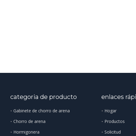
categoria de producto
enlaces ráp
Gabinete de chorro de arena
Hogar
Chorro de arena
Productos
Hormigonera
Solicitud