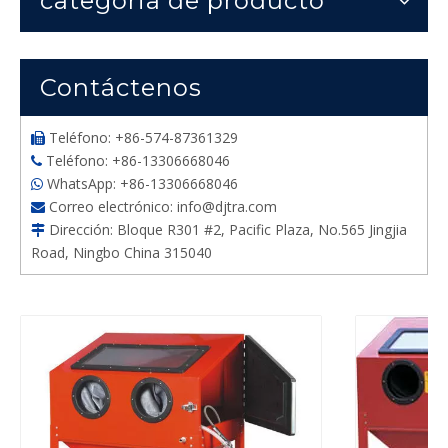
categoria de producto
Contáctenos
Teléfono: +86-574-87361329

Teléfono: +86-13306668046

WhatsApp: +86-13306668046

Correo electrónico:
info@djtra.com

Dirección: Bloque R301 #2, Pacific Plaza, No.565 Jingjia

Road, Ningbo China 315040