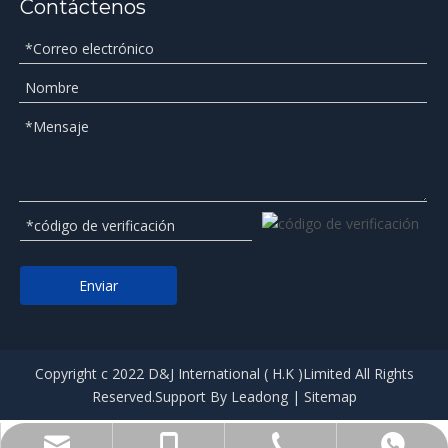
Contáctenos
Enviar
Copyright c 2022 D&J International ( H.K )Limited All Rights
Reserved.Support By
Leadong
|
Sitemap
+86-574-87361329
+86-13306668046
+86-13306668046
info@djtra.com